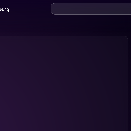
น่าดู