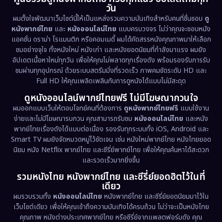
วัน
ผมตั้งใจพัฒนาเว็บไซต์นี้ให้เป็นแหล่งรวมความบันเทิงสำหรับคนที่ชื่นชอบ
ดู
หนังพากย์ไทย
และ
หนังออนไลน์ไทย
แบบครบวงจร ไม่ว่าคุณจะชอบหนัง
แอคชั่น ดราม่า โรแมนติก หรือคอมเมดี้ ผมได้คัดสรรหนังคุณภาพมาให้เลือก
ชมอย่างจุใจ ทั้งหนังใหม่ หนังเก่า และหนังยอดนิยมที่กำลังมาแรง ผมยัง
อัปเดตเนื้อหาใหม่ทุกวัน เพื่อให้คุณไม่พลาดทุกเรื่องดัง พร้อมรองรับการรับ
ชมผ่านทุกอุปกรณ์ ด้วยระบบสตรีมมิ่งที่รวดเร็ว ภาพคมชัดระดับ HD และ
Full HD ให้คุณเพลิดเพลินกับการดูหนังได้แบบไม่มีสะดุด
ดูหนังออนไลน์พากย์ไทยฟรี ไม่มีโฆษณากวนใจ
ผมออกแบบเว็บให้ตอบโจทย์คนที่ต้องการ
ดูหนังพากย์ไทยฟรี
แบบใช้งาน
ง่ายและไม่มีโฆษณารบกวน คุณสามารถรับชม
หนังออนไลน์ไทย
และหนัง
พากย์ไทยเรื่องดังได้แบบต่อเนื่อง รองรับทุกระบบทั้ง iOS, Android และ
Smart TV ผมยังจัดหมวดหมู่ไว้ชัดเจน เช่น หนังใหม่พากย์ไทย หนังไทยยอด
นิยม หนัง Netflix พากย์ไทย และซีรี่ย์พากย์ไทย เพื่อให้คุณค้นหาได้สะดวก
และรวดเร็วมากยิ่งขึ้น
รวมหนังไทย หนังพากย์ไทย และซีรี่ย์ยอดฮิตไว้ในที่
เดียว
ผมรวบรวมทั้ง
หนังออนไลน์ไทย
หนังพากย์ไทย และซีรี่ย์ยอดนิยมมาไว้ใน
เว็บไซต์เดียว เพื่อให้คุณเข้าถึงความบันเทิงได้ครบถ้วน ไม่ว่าจะเป็นหนังไทย
คุณภาพ หนังต่างประเทศพากย์ไทย หรือซีรี่ย์จากแพลตฟอร์มดัง คุณ