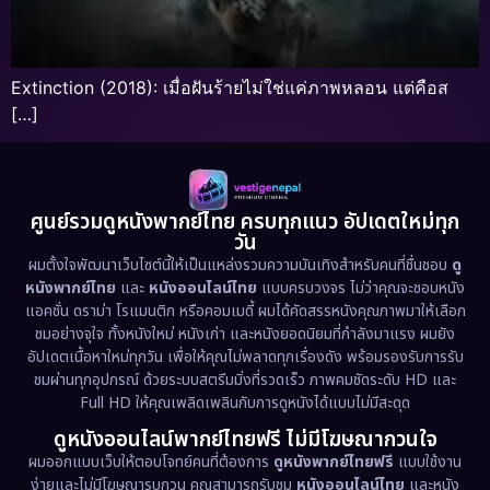
Extinction (2018): เมื่อฝันร้ายไม่ใช่แค่ภาพหลอน แต่คือส
[…]
ศูนย์รวมดูหนังพากย์ไทย ครบทุกแนว อัปเดตใหม่ทุก
วัน
ผมตั้งใจพัฒนาเว็บไซต์นี้ให้เป็นแหล่งรวมความบันเทิงสำหรับคนที่ชื่นชอบ
ดู
หนังพากย์ไทย
และ
หนังออนไลน์ไทย
แบบครบวงจร ไม่ว่าคุณจะชอบหนัง
แอคชั่น ดราม่า โรแมนติก หรือคอมเมดี้ ผมได้คัดสรรหนังคุณภาพมาให้เลือก
ชมอย่างจุใจ ทั้งหนังใหม่ หนังเก่า และหนังยอดนิยมที่กำลังมาแรง ผมยัง
อัปเดตเนื้อหาใหม่ทุกวัน เพื่อให้คุณไม่พลาดทุกเรื่องดัง พร้อมรองรับการรับ
ชมผ่านทุกอุปกรณ์ ด้วยระบบสตรีมมิ่งที่รวดเร็ว ภาพคมชัดระดับ HD และ
Full HD ให้คุณเพลิดเพลินกับการดูหนังได้แบบไม่มีสะดุด
ดูหนังออนไลน์พากย์ไทยฟรี ไม่มีโฆษณากวนใจ
ผมออกแบบเว็บให้ตอบโจทย์คนที่ต้องการ
ดูหนังพากย์ไทยฟรี
แบบใช้งาน
ง่ายและไม่มีโฆษณารบกวน คุณสามารถรับชม
หนังออนไลน์ไทย
และหนัง