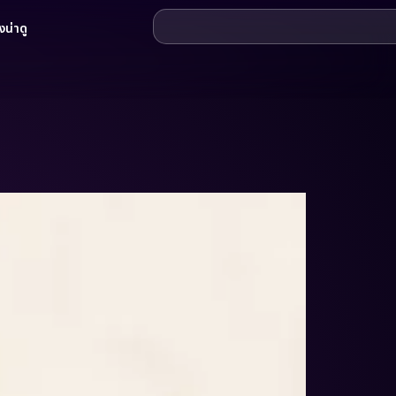
น่าดู