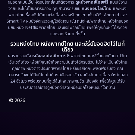
ผมออกแบบเว็บให้ตอบโจทย์คนที่ต้องการ
ดูหนังพากย์ไทยฟรี
แบบใช้งาน
ง่ายและไม่มีโฆษณารบกวน คุณสามารถรับชม
หนังออนไลน์ไทย
และหนัง
พากย์ไทยเรื่องดังได้แบบต่อเนื่อง รองรับทุกระบบทั้ง iOS, Android และ
Smart TV ผมยังจัดหมวดหมู่ไว้ชัดเจน เช่น หนังใหม่พากย์ไทย หนังไทยยอด
นิยม หนัง Netflix พากย์ไทย และซีรี่ย์พากย์ไทย เพื่อให้คุณค้นหาได้สะดวก
และรวดเร็วมากยิ่งขึ้น
รวมหนังไทย หนังพากย์ไทย และซีรี่ย์ยอดฮิตไว้ในที่
เดียว
ผมรวบรวมทั้ง
หนังออนไลน์ไทย
หนังพากย์ไทย และซีรี่ย์ยอดนิยมมาไว้ใน
เว็บไซต์เดียว เพื่อให้คุณเข้าถึงความบันเทิงได้ครบถ้วน ไม่ว่าจะเป็นหนังไทย
คุณภาพ หนังต่างประเทศพากย์ไทย หรือซีรี่ย์จากแพลตฟอร์มดัง คุณ
สามารถรับชมได้ทันทีโดยไม่ต้องสมัครสมาชิก ผมยังอัปเดตเนื้อหาใหม่ตลอด
24 ชั่วโมง พร้อมระบบที่ดูได้ลื่นไหล ภาพคมชัด เสียงชัด เพื่อให้คุณได้รับ
ประสบการณ์การดูหนังที่ดีที่สุดเหมือนยกโรงหนังมาไว้ที่บ้าน
© 2026