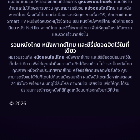
ผมออกแบบเว็บให้ตอบโจทย์คนที่ต้องการ
ดูหนังพากย์ไทยฟรี
แบบใช้งาน
ง่ายและไม่มีโฆษณารบกวน คุณสามารถรับชม
หนังออนไลน์ไทย
และหนัง
พากย์ไทยเรื่องดังได้แบบต่อเนื่อง รองรับทุกระบบทั้ง iOS, Android และ
Smart TV ผมยังจัดหมวดหมู่ไว้ชัดเจน เช่น หนังใหม่พากย์ไทย หนังไทยยอด
นิยม หนัง Netflix พากย์ไทย และซีรี่ย์พากย์ไทย เพื่อให้คุณค้นหาได้สะดวก
และรวดเร็วมากยิ่งขึ้น
รวมหนังไทย หนังพากย์ไทย และซีรี่ย์ยอดฮิตไว้ในที่
เดียว
ผมรวบรวมทั้ง
หนังออนไลน์ไทย
หนังพากย์ไทย และซีรี่ย์ยอดนิยมมาไว้ใน
เว็บไซต์เดียว เพื่อให้คุณเข้าถึงความบันเทิงได้ครบถ้วน ไม่ว่าจะเป็นหนังไทย
คุณภาพ หนังต่างประเทศพากย์ไทย หรือซีรี่ย์จากแพลตฟอร์มดัง คุณ
สามารถรับชมได้ทันทีโดยไม่ต้องสมัครสมาชิก ผมยังอัปเดตเนื้อหาใหม่ตลอด
24 ชั่วโมง พร้อมระบบที่ดูได้ลื่นไหล ภาพคมชัด เสียงชัด เพื่อให้คุณได้รับ
ประสบการณ์การดูหนังที่ดีที่สุดเหมือนยกโรงหนังมาไว้ที่บ้าน
© 2026