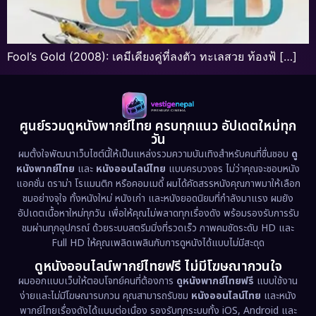
Fool’s Gold (2008): เคมีเคียงคู่ที่ลงตัว ทะเลสวย ท้องฟ้ […]
ศูนย์รวมดูหนังพากย์ไทย ครบทุกแนว อัปเดตใหม่ทุก
วัน
ผมตั้งใจพัฒนาเว็บไซต์นี้ให้เป็นแหล่งรวมความบันเทิงสำหรับคนที่ชื่นชอบ
ดู
หนังพากย์ไทย
และ
หนังออนไลน์ไทย
แบบครบวงจร ไม่ว่าคุณจะชอบหนัง
แอคชั่น ดราม่า โรแมนติก หรือคอมเมดี้ ผมได้คัดสรรหนังคุณภาพมาให้เลือก
ชมอย่างจุใจ ทั้งหนังใหม่ หนังเก่า และหนังยอดนิยมที่กำลังมาแรง ผมยัง
อัปเดตเนื้อหาใหม่ทุกวัน เพื่อให้คุณไม่พลาดทุกเรื่องดัง พร้อมรองรับการรับ
ชมผ่านทุกอุปกรณ์ ด้วยระบบสตรีมมิ่งที่รวดเร็ว ภาพคมชัดระดับ HD และ
Full HD ให้คุณเพลิดเพลินกับการดูหนังได้แบบไม่มีสะดุด
ดูหนังออนไลน์พากย์ไทยฟรี ไม่มีโฆษณากวนใจ
ผมออกแบบเว็บให้ตอบโจทย์คนที่ต้องการ
ดูหนังพากย์ไทยฟรี
แบบใช้งาน
ง่ายและไม่มีโฆษณารบกวน คุณสามารถรับชม
หนังออนไลน์ไทย
และหนัง
พากย์ไทยเรื่องดังได้แบบต่อเนื่อง รองรับทุกระบบทั้ง iOS, Android และ