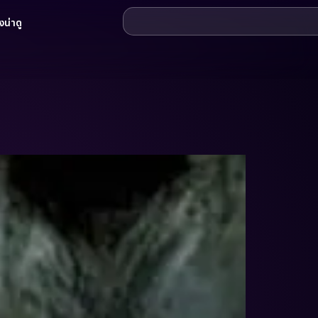
น่าดู