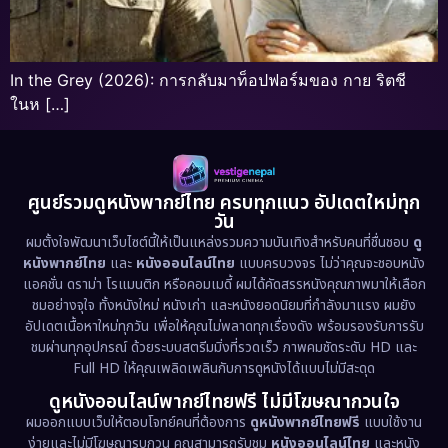
In the Grey (2026): การกลับมาท็อปฟอร์มของ กาย ริตชี
ในห […]
ศูนย์รวมดูหนังพากย์ไทย ครบทุกแนว อัปเดตใหม่ทุก
วัน
ผมตั้งใจพัฒนาเว็บไซต์นี้ให้เป็นแหล่งรวมความบันเทิงสำหรับคนที่ชื่นชอบ
ดู
หนังพากย์ไทย
และ
หนังออนไลน์ไทย
แบบครบวงจร ไม่ว่าคุณจะชอบหนัง
แอคชั่น ดราม่า โรแมนติก หรือคอมเมดี้ ผมได้คัดสรรหนังคุณภาพมาให้เลือก
ชมอย่างจุใจ ทั้งหนังใหม่ หนังเก่า และหนังยอดนิยมที่กำลังมาแรง ผมยัง
อัปเดตเนื้อหาใหม่ทุกวัน เพื่อให้คุณไม่พลาดทุกเรื่องดัง พร้อมรองรับการรับ
ชมผ่านทุกอุปกรณ์ ด้วยระบบสตรีมมิ่งที่รวดเร็ว ภาพคมชัดระดับ HD และ
Full HD ให้คุณเพลิดเพลินกับการดูหนังได้แบบไม่มีสะดุด
ดูหนังออนไลน์พากย์ไทยฟรี ไม่มีโฆษณากวนใจ
ผมออกแบบเว็บให้ตอบโจทย์คนที่ต้องการ
ดูหนังพากย์ไทยฟรี
แบบใช้งาน
ง่ายและไม่มีโฆษณารบกวน คุณสามารถรับชม
หนังออนไลน์ไทย
และหนัง