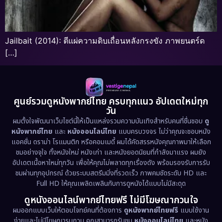
Jailbait (2014): ตีแผ่ความดิบเถื่อนหลังกรงขัง ภาพยนตร์ด
[…]
ศูนย์รวมดูหนังพากย์ไทย ครบทุกแนว อัปเดตใหม่ทุก
วัน
ผมตั้งใจพัฒนาเว็บไซต์นี้ให้เป็นแหล่งรวมความบันเทิงสำหรับคนที่ชื่นชอบ
ดู
หนังพากย์ไทย
และ
หนังออนไลน์ไทย
แบบครบวงจร ไม่ว่าคุณจะชอบหนัง
แอคชั่น ดราม่า โรแมนติก หรือคอมเมดี้ ผมได้คัดสรรหนังคุณภาพมาให้เลือก
ชมอย่างจุใจ ทั้งหนังใหม่ หนังเก่า และหนังยอดนิยมที่กำลังมาแรง ผมยัง
อัปเดตเนื้อหาใหม่ทุกวัน เพื่อให้คุณไม่พลาดทุกเรื่องดัง พร้อมรองรับการรับ
ชมผ่านทุกอุปกรณ์ ด้วยระบบสตรีมมิ่งที่รวดเร็ว ภาพคมชัดระดับ HD และ
Full HD ให้คุณเพลิดเพลินกับการดูหนังได้แบบไม่มีสะดุด
ดูหนังออนไลน์พากย์ไทยฟรี ไม่มีโฆษณากวนใจ
ผมออกแบบเว็บให้ตอบโจทย์คนที่ต้องการ
ดูหนังพากย์ไทยฟรี
แบบใช้งาน
ง่ายและไม่มีโฆษณารบกวน คุณสามารถรับชม
หนังออนไลน์ไทย
และหนัง