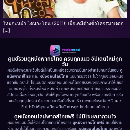
ใหม่กะหม่ำ โดนกะโดน (2011): เมื่อเคมีต่างขั้วโคจรมาเจอก
[…]
ศูนย์รวมดูหนังพากย์ไทย ครบทุกแนว อัปเดตใหม่ทุก
วัน
ผมตั้งใจพัฒนาเว็บไซต์นี้ให้เป็นแหล่งรวมความบันเทิงสำหรับคนที่ชื่นชอบ
ดู
หนังพากย์ไทย
และ
หนังออนไลน์ไทย
แบบครบวงจร ไม่ว่าคุณจะชอบหนัง
แอคชั่น ดราม่า โรแมนติก หรือคอมเมดี้ ผมได้คัดสรรหนังคุณภาพมาให้เลือก
ชมอย่างจุใจ ทั้งหนังใหม่ หนังเก่า และหนังยอดนิยมที่กำลังมาแรง ผมยัง
อัปเดตเนื้อหาใหม่ทุกวัน เพื่อให้คุณไม่พลาดทุกเรื่องดัง พร้อมรองรับการรับ
ชมผ่านทุกอุปกรณ์ ด้วยระบบสตรีมมิ่งที่รวดเร็ว ภาพคมชัดระดับ HD และ
Full HD ให้คุณเพลิดเพลินกับการดูหนังได้แบบไม่มีสะดุด
ดูหนังออนไลน์พากย์ไทยฟรี ไม่มีโฆษณากวนใจ
ผมออกแบบเว็บให้ตอบโจทย์คนที่ต้องการ
ดูหนังพากย์ไทยฟรี
แบบใช้งาน
ง่ายและไม่มีโฆษณารบกวน คุณสามารถรับชม
หนังออนไลน์ไทย
และหนัง