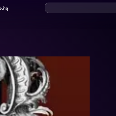
น่าดู