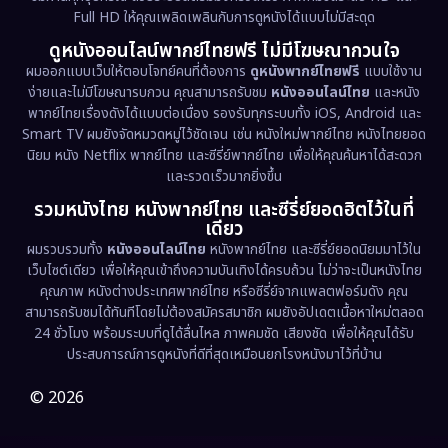
Full HD ให้คุณเพลิดเพลินกับการดูหนังได้แบบไม่มีสะดุด
ดูหนังออนไลน์พากย์ไทยฟรี ไม่มีโฆษณากวนใจ
ผมออกแบบเว็บให้ตอบโจทย์คนที่ต้องการ
ดูหนังพากย์ไทยฟรี
แบบใช้งาน
ง่ายและไม่มีโฆษณารบกวน คุณสามารถรับชม
หนังออนไลน์ไทย
และหนัง
พากย์ไทยเรื่องดังได้แบบต่อเนื่อง รองรับทุกระบบทั้ง iOS, Android และ
Smart TV ผมยังจัดหมวดหมู่ไว้ชัดเจน เช่น หนังใหม่พากย์ไทย หนังไทยยอด
นิยม หนัง Netflix พากย์ไทย และซีรี่ย์พากย์ไทย เพื่อให้คุณค้นหาได้สะดวก
และรวดเร็วมากยิ่งขึ้น
รวมหนังไทย หนังพากย์ไทย และซีรี่ย์ยอดฮิตไว้ในที่
เดียว
ผมรวบรวมทั้ง
หนังออนไลน์ไทย
หนังพากย์ไทย และซีรี่ย์ยอดนิยมมาไว้ใน
เว็บไซต์เดียว เพื่อให้คุณเข้าถึงความบันเทิงได้ครบถ้วน ไม่ว่าจะเป็นหนังไทย
คุณภาพ หนังต่างประเทศพากย์ไทย หรือซีรี่ย์จากแพลตฟอร์มดัง คุณ
สามารถรับชมได้ทันทีโดยไม่ต้องสมัครสมาชิก ผมยังอัปเดตเนื้อหาใหม่ตลอด
24 ชั่วโมง พร้อมระบบที่ดูได้ลื่นไหล ภาพคมชัด เสียงชัด เพื่อให้คุณได้รับ
ประสบการณ์การดูหนังที่ดีที่สุดเหมือนยกโรงหนังมาไว้ที่บ้าน
© 2026