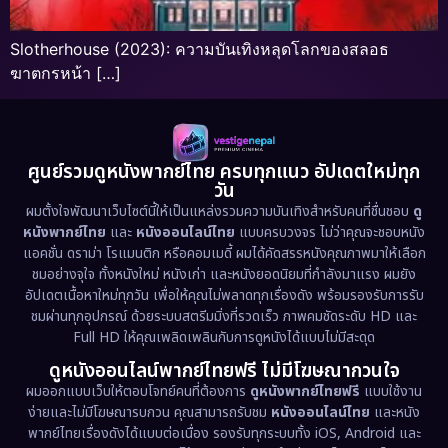
Slotherhouse (2023): ความบันเทิงหลุดโลกของสลอธ
ฆาตกรหน้า […]
ศูนย์รวมดูหนังพากย์ไทย ครบทุกแนว อัปเดตใหม่ทุก
วัน
ผมตั้งใจพัฒนาเว็บไซต์นี้ให้เป็นแหล่งรวมความบันเทิงสำหรับคนที่ชื่นชอบ
ดู
หนังพากย์ไทย
และ
หนังออนไลน์ไทย
แบบครบวงจร ไม่ว่าคุณจะชอบหนัง
แอคชั่น ดราม่า โรแมนติก หรือคอมเมดี้ ผมได้คัดสรรหนังคุณภาพมาให้เลือก
ชมอย่างจุใจ ทั้งหนังใหม่ หนังเก่า และหนังยอดนิยมที่กำลังมาแรง ผมยัง
อัปเดตเนื้อหาใหม่ทุกวัน เพื่อให้คุณไม่พลาดทุกเรื่องดัง พร้อมรองรับการรับ
ชมผ่านทุกอุปกรณ์ ด้วยระบบสตรีมมิ่งที่รวดเร็ว ภาพคมชัดระดับ HD และ
Full HD ให้คุณเพลิดเพลินกับการดูหนังได้แบบไม่มีสะดุด
ดูหนังออนไลน์พากย์ไทยฟรี ไม่มีโฆษณากวนใจ
ผมออกแบบเว็บให้ตอบโจทย์คนที่ต้องการ
ดูหนังพากย์ไทยฟรี
แบบใช้งาน
ง่ายและไม่มีโฆษณารบกวน คุณสามารถรับชม
หนังออนไลน์ไทย
และหนัง
พากย์ไทยเรื่องดังได้แบบต่อเนื่อง รองรับทุกระบบทั้ง iOS, Android และ