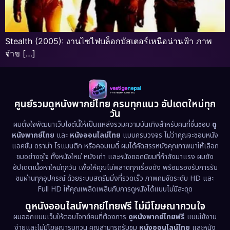
Stealth (2005): งานไซไฟบล็อกบัสเตอร์เหนือน่านฟ้า ภาพ
จำข […]
ศูนย์รวมดูหนังพากย์ไทย ครบทุกแนว อัปเดตใหม่ทุก
วัน
ผมตั้งใจพัฒนาเว็บไซต์นี้ให้เป็นแหล่งรวมความบันเทิงสำหรับคนที่ชื่นชอบ
ดู
หนังพากย์ไทย
และ
หนังออนไลน์ไทย
แบบครบวงจร ไม่ว่าคุณจะชอบหนัง
แอคชั่น ดราม่า โรแมนติก หรือคอมเมดี้ ผมได้คัดสรรหนังคุณภาพมาให้เลือก
ชมอย่างจุใจ ทั้งหนังใหม่ หนังเก่า และหนังยอดนิยมที่กำลังมาแรง ผมยัง
อัปเดตเนื้อหาใหม่ทุกวัน เพื่อให้คุณไม่พลาดทุกเรื่องดัง พร้อมรองรับการรับ
ชมผ่านทุกอุปกรณ์ ด้วยระบบสตรีมมิ่งที่รวดเร็ว ภาพคมชัดระดับ HD และ
Full HD ให้คุณเพลิดเพลินกับการดูหนังได้แบบไม่มีสะดุด
ดูหนังออนไลน์พากย์ไทยฟรี ไม่มีโฆษณากวนใจ
ผมออกแบบเว็บให้ตอบโจทย์คนที่ต้องการ
ดูหนังพากย์ไทยฟรี
แบบใช้งาน
ง่ายและไม่มีโฆษณารบกวน คุณสามารถรับชม
หนังออนไลน์ไทย
และหนัง