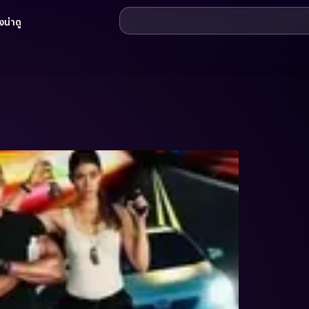
น่าดู