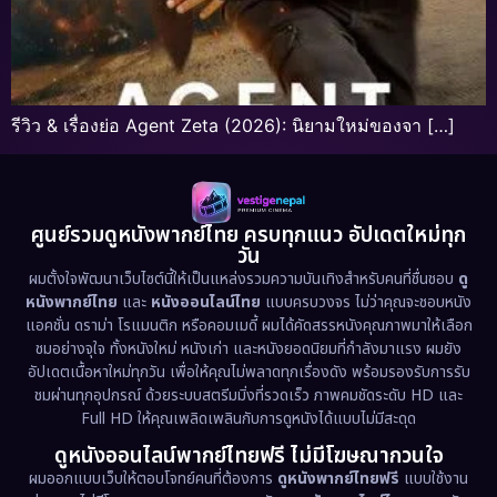
รีวิว & เรื่องย่อ Agent Zeta (2026): นิยามใหม่ของจา […]
ศูนย์รวมดูหนังพากย์ไทย ครบทุกแนว อัปเดตใหม่ทุก
วัน
ผมตั้งใจพัฒนาเว็บไซต์นี้ให้เป็นแหล่งรวมความบันเทิงสำหรับคนที่ชื่นชอบ
ดู
หนังพากย์ไทย
และ
หนังออนไลน์ไทย
แบบครบวงจร ไม่ว่าคุณจะชอบหนัง
แอคชั่น ดราม่า โรแมนติก หรือคอมเมดี้ ผมได้คัดสรรหนังคุณภาพมาให้เลือก
ชมอย่างจุใจ ทั้งหนังใหม่ หนังเก่า และหนังยอดนิยมที่กำลังมาแรง ผมยัง
อัปเดตเนื้อหาใหม่ทุกวัน เพื่อให้คุณไม่พลาดทุกเรื่องดัง พร้อมรองรับการรับ
ชมผ่านทุกอุปกรณ์ ด้วยระบบสตรีมมิ่งที่รวดเร็ว ภาพคมชัดระดับ HD และ
Full HD ให้คุณเพลิดเพลินกับการดูหนังได้แบบไม่มีสะดุด
ดูหนังออนไลน์พากย์ไทยฟรี ไม่มีโฆษณากวนใจ
ผมออกแบบเว็บให้ตอบโจทย์คนที่ต้องการ
ดูหนังพากย์ไทยฟรี
แบบใช้งาน