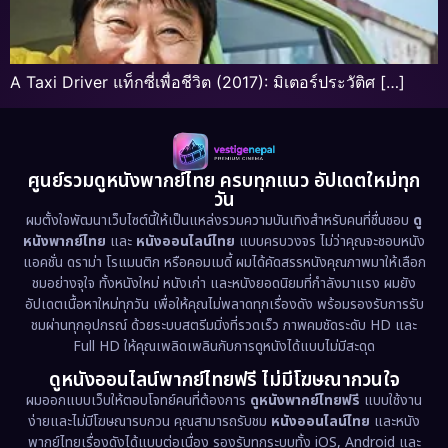
A Taxi Driver แท็กซี่เพื่อชีวิต (2017): มิเตอร์ประวัติศ […]
ศูนย์รวมดูหนังพากย์ไทย ครบทุกแนว อัปเดตใหม่ทุก
วัน
ผมตั้งใจพัฒนาเว็บไซต์นี้ให้เป็นแหล่งรวมความบันเทิงสำหรับคนที่ชื่นชอบ
ดู
หนังพากย์ไทย
และ
หนังออนไลน์ไทย
แบบครบวงจร ไม่ว่าคุณจะชอบหนัง
แอคชั่น ดราม่า โรแมนติก หรือคอมเมดี้ ผมได้คัดสรรหนังคุณภาพมาให้เลือก
ชมอย่างจุใจ ทั้งหนังใหม่ หนังเก่า และหนังยอดนิยมที่กำลังมาแรง ผมยัง
อัปเดตเนื้อหาใหม่ทุกวัน เพื่อให้คุณไม่พลาดทุกเรื่องดัง พร้อมรองรับการรับ
ชมผ่านทุกอุปกรณ์ ด้วยระบบสตรีมมิ่งที่รวดเร็ว ภาพคมชัดระดับ HD และ
Full HD ให้คุณเพลิดเพลินกับการดูหนังได้แบบไม่มีสะดุด
ดูหนังออนไลน์พากย์ไทยฟรี ไม่มีโฆษณากวนใจ
ผมออกแบบเว็บให้ตอบโจทย์คนที่ต้องการ
ดูหนังพากย์ไทยฟรี
แบบใช้งาน
ง่ายและไม่มีโฆษณารบกวน คุณสามารถรับชม
หนังออนไลน์ไทย
และหนัง
พากย์ไทยเรื่องดังได้แบบต่อเนื่อง รองรับทุกระบบทั้ง iOS, Android และ