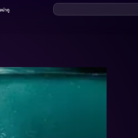
น่าดู