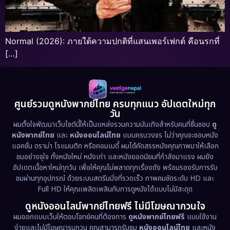
Normal (2026): ภายใต้ความปกติที่แสนเพอร์เฟกต์ คือนรกที่
[…]
ศูนย์รวมดูหนังพากย์ไทย ครบทุกแนว อัปเดตใหม่ทุก
วัน
ผมตั้งใจพัฒนาเว็บไซต์นี้ให้เป็นแหล่งรวมความบันเทิงสำหรับคนที่ชื่นชอบ
ดู
หนังพากย์ไทย
และ
หนังออนไลน์ไทย
แบบครบวงจร ไม่ว่าคุณจะชอบหนัง
แอคชั่น ดราม่า โรแมนติก หรือคอมเมดี้ ผมได้คัดสรรหนังคุณภาพมาให้เลือก
ชมอย่างจุใจ ทั้งหนังใหม่ หนังเก่า และหนังยอดนิยมที่กำลังมาแรง ผมยัง
อัปเดตเนื้อหาใหม่ทุกวัน เพื่อให้คุณไม่พลาดทุกเรื่องดัง พร้อมรองรับการรับ
ชมผ่านทุกอุปกรณ์ ด้วยระบบสตรีมมิ่งที่รวดเร็ว ภาพคมชัดระดับ HD และ
Full HD ให้คุณเพลิดเพลินกับการดูหนังได้แบบไม่มีสะดุด
ดูหนังออนไลน์พากย์ไทยฟรี ไม่มีโฆษณากวนใจ
ผมออกแบบเว็บให้ตอบโจทย์คนที่ต้องการ
ดูหนังพากย์ไทยฟรี
แบบใช้งาน
ง่ายและไม่มีโฆษณารบกวน คุณสามารถรับชม
หนังออนไลน์ไทย
และหนัง