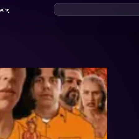
น่าดู