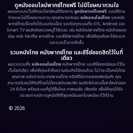
ดูหนังออนไลน์พากย์ไทยฟรี ไม่มีโฆษณากวนใจ
ผมออกแบบเว็บให้ตอบโจทย์คนที่ต้องการ
ดูหนังพากย์ไทยฟรี
แบบใช้งาน
ง่ายและไม่มีโฆษณารบกวน คุณสามารถรับชม
หนังออนไลน์ไทย
และหนัง
พากย์ไทยเรื่องดังได้แบบต่อเนื่อง รองรับทุกระบบทั้ง iOS, Android และ
Smart TV ผมยังจัดหมวดหมู่ไว้ชัดเจน เช่น หนังใหม่พากย์ไทย หนังไทยยอด
นิยม หนัง Netflix พากย์ไทย และซีรี่ย์พากย์ไทย เพื่อให้คุณค้นหาได้สะดวก
และรวดเร็วมากยิ่งขึ้น
รวมหนังไทย หนังพากย์ไทย และซีรี่ย์ยอดฮิตไว้ในที่
เดียว
ผมรวบรวมทั้ง
หนังออนไลน์ไทย
หนังพากย์ไทย และซีรี่ย์ยอดนิยมมาไว้ใน
เว็บไซต์เดียว เพื่อให้คุณเข้าถึงความบันเทิงได้ครบถ้วน ไม่ว่าจะเป็นหนังไทย
คุณภาพ หนังต่างประเทศพากย์ไทย หรือซีรี่ย์จากแพลตฟอร์มดัง คุณ
สามารถรับชมได้ทันทีโดยไม่ต้องสมัครสมาชิก ผมยังอัปเดตเนื้อหาใหม่ตลอด
24 ชั่วโมง พร้อมระบบที่ดูได้ลื่นไหล ภาพคมชัด เสียงชัด เพื่อให้คุณได้รับ
ประสบการณ์การดูหนังที่ดีที่สุดเหมือนยกโรงหนังมาไว้ที่บ้าน
© 2026