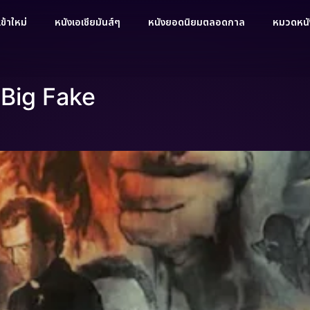
ข้าใหม่
หนังเอเชียมันส์ๆ
หนังยอดนิยมตลอดกาล
หมวดหนัง
 Big Fake