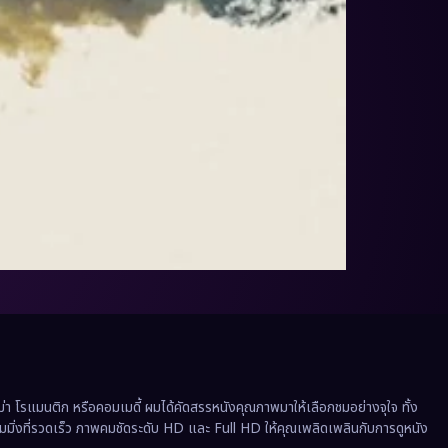
 โรแมนติก หรือคอมเมดี้ ผมได้คัดสรรหนังคุณภาพมาให้เลือกชมอย่างจุใจ ทั้ง
ีมมิ่งที่รวดเร็ว ภาพคมชัดระดับ HD และ Full HD ให้คุณเพลิดเพลินกับการดูหนัง