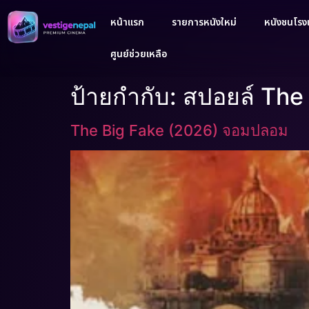
หน้าแรก
รายการหนังใหม่
หนังชนโรงเ
ศูนย์ช่วยเหลือ
ป้ายกำกับ:
สปอยล์ The
The Big Fake (2026) จอมปลอม