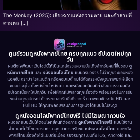
The Monkey (2025): เสียงฉาบแห่งความตาย และคำสาปที่
ตามหล […]
ศูนย์รวมดูหนังพากย์ไทย ครบทุกแนว อัปเดตใหม่ทุก
วัน
ผมตั้งใจพัฒนาเว็บไซต์นี้ให้เป็นแหล่งรวมความบันเทิงสำหรับคนที่ชื่นชอบ
ดู
หนังพากย์ไทย
และ
หนังออนไลน์ไทย
แบบครบวงจร ไม่ว่าคุณจะชอบหนัง
แอคชั่น ดราม่า โรแมนติก หรือคอมเมดี้ ผมได้คัดสรรหนังคุณภาพมาให้เลือก
ชมอย่างจุใจ ทั้งหนังใหม่ หนังเก่า และหนังยอดนิยมที่กำลังมาแรง ผมยัง
อัปเดตเนื้อหาใหม่ทุกวัน เพื่อให้คุณไม่พลาดทุกเรื่องดัง พร้อมรองรับการรับ
ชมผ่านทุกอุปกรณ์ ด้วยระบบสตรีมมิ่งที่รวดเร็ว ภาพคมชัดระดับ HD และ
Full HD ให้คุณเพลิดเพลินกับการดูหนังได้แบบไม่มีสะดุด
ดูหนังออนไลน์พากย์ไทยฟรี ไม่มีโฆษณากวนใจ
ผมออกแบบเว็บให้ตอบโจทย์คนที่ต้องการ
ดูหนังพากย์ไทยฟรี
แบบใช้งาน
ง่ายและไม่มีโฆษณารบกวน คุณสามารถรับชม
หนังออนไลน์ไทย
และหนัง
พากย์ไทยเรื่องดังได้แบบต่อเนื่อง รองรับทุกระบบทั้ง iOS, Android และ