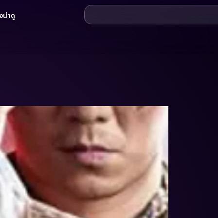
น่าดู