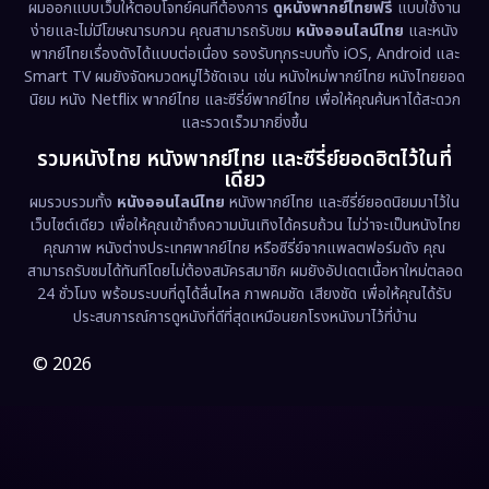
ผมออกแบบเว็บให้ตอบโจทย์คนที่ต้องการ
ดูหนังพากย์ไทยฟรี
แบบใช้งาน
ง่ายและไม่มีโฆษณารบกวน คุณสามารถรับชม
หนังออนไลน์ไทย
และหนัง
พากย์ไทยเรื่องดังได้แบบต่อเนื่อง รองรับทุกระบบทั้ง iOS, Android และ
Smart TV ผมยังจัดหมวดหมู่ไว้ชัดเจน เช่น หนังใหม่พากย์ไทย หนังไทยยอด
นิยม หนัง Netflix พากย์ไทย และซีรี่ย์พากย์ไทย เพื่อให้คุณค้นหาได้สะดวก
และรวดเร็วมากยิ่งขึ้น
รวมหนังไทย หนังพากย์ไทย และซีรี่ย์ยอดฮิตไว้ในที่
เดียว
ผมรวบรวมทั้ง
หนังออนไลน์ไทย
หนังพากย์ไทย และซีรี่ย์ยอดนิยมมาไว้ใน
เว็บไซต์เดียว เพื่อให้คุณเข้าถึงความบันเทิงได้ครบถ้วน ไม่ว่าจะเป็นหนังไทย
คุณภาพ หนังต่างประเทศพากย์ไทย หรือซีรี่ย์จากแพลตฟอร์มดัง คุณ
สามารถรับชมได้ทันทีโดยไม่ต้องสมัครสมาชิก ผมยังอัปเดตเนื้อหาใหม่ตลอด
24 ชั่วโมง พร้อมระบบที่ดูได้ลื่นไหล ภาพคมชัด เสียงชัด เพื่อให้คุณได้รับ
ประสบการณ์การดูหนังที่ดีที่สุดเหมือนยกโรงหนังมาไว้ที่บ้าน
© 2026