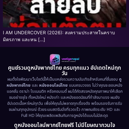
I AM UNDERCOVER (2026): สงครามประสาทในคราบ
มิตรภาพ และหน […]
ศูนย์รวมดูหนังพากย์ไทย ครบทุกแนว อัปเดตใหม่ทุก
วัน
ผมตั้งใจพัฒนาเว็บไซต์นี้ให้เป็นแหล่งรวมความบันเทิงสำหรับคนที่ชื่นชอบ
ดู
หนังพากย์ไทย
และ
หนังออนไลน์ไทย
แบบครบวงจร ไม่ว่าคุณจะชอบหนัง
แอคชั่น ดราม่า โรแมนติก หรือคอมเมดี้ ผมได้คัดสรรหนังคุณภาพมาให้เลือก
ชมอย่างจุใจ ทั้งหนังใหม่ หนังเก่า และหนังยอดนิยมที่กำลังมาแรง ผมยัง
อัปเดตเนื้อหาใหม่ทุกวัน เพื่อให้คุณไม่พลาดทุกเรื่องดัง พร้อมรองรับการรับ
ชมผ่านทุกอุปกรณ์ ด้วยระบบสตรีมมิ่งที่รวดเร็ว ภาพคมชัดระดับ HD และ
Full HD ให้คุณเพลิดเพลินกับการดูหนังได้แบบไม่มีสะดุด
ดูหนังออนไลน์พากย์ไทยฟรี ไม่มีโฆษณากวนใจ