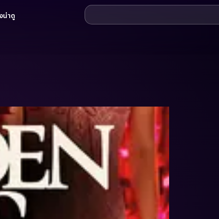
น่าดู