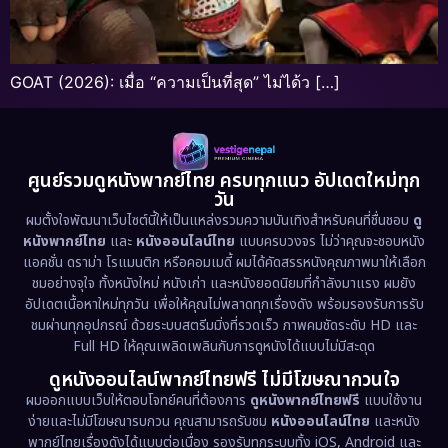
GOAT (2026): เมื่อ “ความเป็นที่สุด” ไม่ได้ว […]
ศูนย์รวมดูหนังพากย์ไทย ครบทุกแนว อัปเดตใหม่ทุก
วัน
ผมตั้งใจพัฒนาเว็บไซต์นี้ให้เป็นแหล่งรวมความบันเทิงสำหรับคนที่ชื่นชอบ
ดู
หนังพากย์ไทย
และ
หนังออนไลน์ไทย
แบบครบวงจร ไม่ว่าคุณจะชอบหนัง
แอคชั่น ดราม่า โรแมนติก หรือคอมเมดี้ ผมได้คัดสรรหนังคุณภาพมาให้เลือก
ชมอย่างจุใจ ทั้งหนังใหม่ หนังเก่า และหนังยอดนิยมที่กำลังมาแรง ผมยัง
อัปเดตเนื้อหาใหม่ทุกวัน เพื่อให้คุณไม่พลาดทุกเรื่องดัง พร้อมรองรับการรับ
ชมผ่านทุกอุปกรณ์ ด้วยระบบสตรีมมิ่งที่รวดเร็ว ภาพคมชัดระดับ HD และ
Full HD ให้คุณเพลิดเพลินกับการดูหนังได้แบบไม่มีสะดุด
ดูหนังออนไลน์พากย์ไทยฟรี ไม่มีโฆษณากวนใจ
ผมออกแบบเว็บให้ตอบโจทย์คนที่ต้องการ
ดูหนังพากย์ไทยฟรี
แบบใช้งาน
ง่ายและไม่มีโฆษณารบกวน คุณสามารถรับชม
หนังออนไลน์ไทย
และหนัง
พากย์ไทยเรื่องดังได้แบบต่อเนื่อง รองรับทุกระบบทั้ง iOS, Android และ