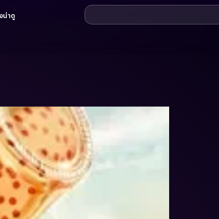
น่าดู