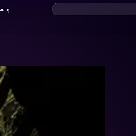
น่าดู