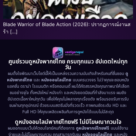
Blade Warrior of Blade Action (2026): ปรากฏการณ์งานส
ร้า […]
ศูนย์รวมดูหนังพากย์ไทย ครบทุกแนว อัปเดตใหม่ทุก
วัน
ผมตั้งใจพัฒนาเว็บไซต์นี้ให้เป็นแหล่งรวมความบันเทิงสำหรับคนที่ชื่นชอบ
ดู
หนังพากย์ไทย
และ
หนังออนไลน์ไทย
แบบครบวงจร ไม่ว่าคุณจะชอบหนัง
แอคชั่น ดราม่า โรแมนติก หรือคอมเมดี้ ผมได้คัดสรรหนังคุณภาพมาให้เลือก
ชมอย่างจุใจ ทั้งหนังใหม่ หนังเก่า และหนังยอดนิยมที่กำลังมาแรง ผมยัง
อัปเดตเนื้อหาใหม่ทุกวัน เพื่อให้คุณไม่พลาดทุกเรื่องดัง พร้อมรองรับการรับ
ชมผ่านทุกอุปกรณ์ ด้วยระบบสตรีมมิ่งที่รวดเร็ว ภาพคมชัดระดับ HD และ
Full HD ให้คุณเพลิดเพลินกับการดูหนังได้แบบไม่มีสะดุด
ดูหนังออนไลน์พากย์ไทยฟรี ไม่มีโฆษณากวนใจ
ผมออกแบบเว็บให้ตอบโจทย์คนที่ต้องการ
ดูหนังพากย์ไทยฟรี
แบบใช้งาน
ง่ายและไม่มีโฆษณารบกวน คุณสามารถรับชม
หนังออนไลน์ไทย
และหนัง