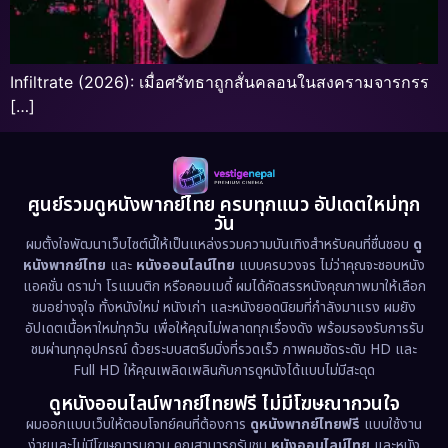
Infiltrate (2026): เมื่อศรัทธาถูกสั่นคลอนในสงครามจารกรร
[…]
ศูนย์รวมดูหนังพากย์ไทย ครบทุกแนว อัปเดตใหม่ทุก
วัน
ผมตั้งใจพัฒนาเว็บไซต์นี้ให้เป็นแหล่งรวมความบันเทิงสำหรับคนที่ชื่นชอบ
ดู
หนังพากย์ไทย
และ
หนังออนไลน์ไทย
แบบครบวงจร ไม่ว่าคุณจะชอบหนัง
แอคชั่น ดราม่า โรแมนติก หรือคอมเมดี้ ผมได้คัดสรรหนังคุณภาพมาให้เลือก
ชมอย่างจุใจ ทั้งหนังใหม่ หนังเก่า และหนังยอดนิยมที่กำลังมาแรง ผมยัง
อัปเดตเนื้อหาใหม่ทุกวัน เพื่อให้คุณไม่พลาดทุกเรื่องดัง พร้อมรองรับการรับ
ชมผ่านทุกอุปกรณ์ ด้วยระบบสตรีมมิ่งที่รวดเร็ว ภาพคมชัดระดับ HD และ
Full HD ให้คุณเพลิดเพลินกับการดูหนังได้แบบไม่มีสะดุด
ดูหนังออนไลน์พากย์ไทยฟรี ไม่มีโฆษณากวนใจ
ผมออกแบบเว็บให้ตอบโจทย์คนที่ต้องการ
ดูหนังพากย์ไทยฟรี
แบบใช้งาน
ง่ายและไม่มีโฆษณารบกวน คุณสามารถรับชม
หนังออนไลน์ไทย
และหนัง