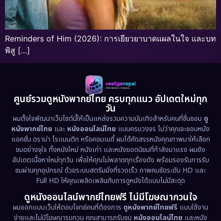
Reminders of Him (2026): การเยียวยาบาดแผลในใจ และบท
พิสู […]
ศูนย์รวมดูหนังพากย์ไทย ครบทุกแนว อัปเดตใหม่ทุก
วัน
ผมตั้งใจพัฒนาเว็บไซต์นี้ให้เป็นแหล่งรวมความบันเทิงสำหรับคนที่ชื่นชอบ
ดู
หนังพากย์ไทย
และ
หนังออนไลน์ไทย
แบบครบวงจร ไม่ว่าคุณจะชอบหนัง
แอคชั่น ดราม่า โรแมนติก หรือคอมเมดี้ ผมได้คัดสรรหนังคุณภาพมาให้เลือก
ชมอย่างจุใจ ทั้งหนังใหม่ หนังเก่า และหนังยอดนิยมที่กำลังมาแรง ผมยัง
อัปเดตเนื้อหาใหม่ทุกวัน เพื่อให้คุณไม่พลาดทุกเรื่องดัง พร้อมรองรับการรับ
ชมผ่านทุกอุปกรณ์ ด้วยระบบสตรีมมิ่งที่รวดเร็ว ภาพคมชัดระดับ HD และ
Full HD ให้คุณเพลิดเพลินกับการดูหนังได้แบบไม่มีสะดุด
ดูหนังออนไลน์พากย์ไทยฟรี ไม่มีโฆษณากวนใจ
ผมออกแบบเว็บให้ตอบโจทย์คนที่ต้องการ
ดูหนังพากย์ไทยฟรี
แบบใช้งาน
ง่ายและไม่มีโฆษณารบกวน คุณสามารถรับชม
หนังออนไลน์ไทย
และหนัง