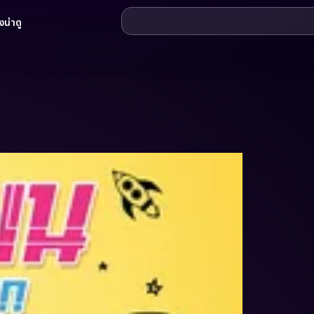
น่าดู