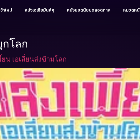
ข้าใหม่
หนังเอเชียมันส์ๆ
หนังยอดนิยมตลอดกาล
หมวดหนัง
บุกโลก
้ยน เอเลี่ยนส่งข้ามโลก