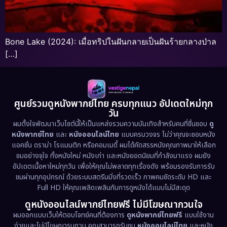
Bone Lake (2024): เมื่อทริปในฝันกลายเป็นฝันร้ายกลางป่าล
[…]
ศูนย์รวมดูหนังพากย์ไทย ครบทุกแนว อัปเดตใหม่ทุก
วัน
ผมตั้งใจพัฒนาเว็บไซต์นี้ให้เป็นแหล่งรวมความบันเทิงสำหรับคนที่ชื่นชอบ
ดู
หนังพากย์ไทย
และ
หนังออนไลน์ไทย
แบบครบวงจร ไม่ว่าคุณจะชอบหนัง
แอคชั่น ดราม่า โรแมนติก หรือคอมเมดี้ ผมได้คัดสรรหนังคุณภาพมาให้เลือก
ชมอย่างจุใจ ทั้งหนังใหม่ หนังเก่า และหนังยอดนิยมที่กำลังมาแรง ผมยัง
อัปเดตเนื้อหาใหม่ทุกวัน เพื่อให้คุณไม่พลาดทุกเรื่องดัง พร้อมรองรับการรับ
ชมผ่านทุกอุปกรณ์ ด้วยระบบสตรีมมิ่งที่รวดเร็ว ภาพคมชัดระดับ HD และ
Full HD ให้คุณเพลิดเพลินกับการดูหนังได้แบบไม่มีสะดุด
ดูหนังออนไลน์พากย์ไทยฟรี ไม่มีโฆษณากวนใจ
ผมออกแบบเว็บให้ตอบโจทย์คนที่ต้องการ
ดูหนังพากย์ไทยฟรี
แบบใช้งาน
ง่ายและไม่มีโฆษณารบกวน คุณสามารถรับชม
หนังออนไลน์ไทย
และหนัง