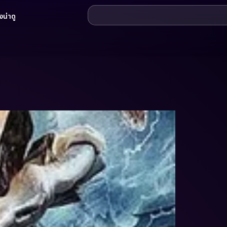
น่าดู