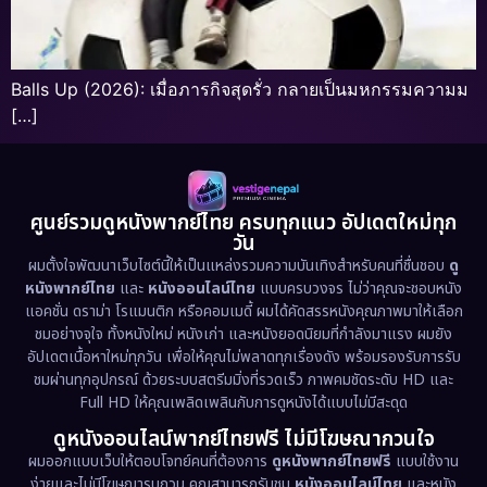
Balls Up (2026): เมื่อภารกิจสุดรั่ว กลายเป็นมหกรรมความม
[…]
ศูนย์รวมดูหนังพากย์ไทย ครบทุกแนว อัปเดตใหม่ทุก
วัน
ผมตั้งใจพัฒนาเว็บไซต์นี้ให้เป็นแหล่งรวมความบันเทิงสำหรับคนที่ชื่นชอบ
ดู
หนังพากย์ไทย
และ
หนังออนไลน์ไทย
แบบครบวงจร ไม่ว่าคุณจะชอบหนัง
แอคชั่น ดราม่า โรแมนติก หรือคอมเมดี้ ผมได้คัดสรรหนังคุณภาพมาให้เลือก
ชมอย่างจุใจ ทั้งหนังใหม่ หนังเก่า และหนังยอดนิยมที่กำลังมาแรง ผมยัง
อัปเดตเนื้อหาใหม่ทุกวัน เพื่อให้คุณไม่พลาดทุกเรื่องดัง พร้อมรองรับการรับ
ชมผ่านทุกอุปกรณ์ ด้วยระบบสตรีมมิ่งที่รวดเร็ว ภาพคมชัดระดับ HD และ
Full HD ให้คุณเพลิดเพลินกับการดูหนังได้แบบไม่มีสะดุด
ดูหนังออนไลน์พากย์ไทยฟรี ไม่มีโฆษณากวนใจ
ผมออกแบบเว็บให้ตอบโจทย์คนที่ต้องการ
ดูหนังพากย์ไทยฟรี
แบบใช้งาน
ง่ายและไม่มีโฆษณารบกวน คุณสามารถรับชม
หนังออนไลน์ไทย
และหนัง