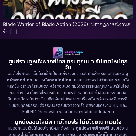
Blade Warrior of Blade Action (2026): ปรากฏการณ์งานส
ร้า […]
ศูนย์รวมดูหนังพากย์ไทย ครบทุกแนว อัปเดตใหม่ทุก
วัน
ผมตั้งใจพัฒนาเว็บไซต์นี้ให้เป็นแหล่งรวมความบันเทิงสำหรับคนที่ชื่นชอบ
ดู
หนังพากย์ไทย
และ
หนังออนไลน์ไทย
แบบครบวงจร ไม่ว่าคุณจะชอบหนัง
แอคชั่น ดราม่า โรแมนติก หรือคอมเมดี้ ผมได้คัดสรรหนังคุณภาพมาให้เลือก
ชมอย่างจุใจ ทั้งหนังใหม่ หนังเก่า และหนังยอดนิยมที่กำลังมาแรง ผมยัง
อัปเดตเนื้อหาใหม่ทุกวัน เพื่อให้คุณไม่พลาดทุกเรื่องดัง พร้อมรองรับการรับ
ชมผ่านทุกอุปกรณ์ ด้วยระบบสตรีมมิ่งที่รวดเร็ว ภาพคมชัดระดับ HD และ
Full HD ให้คุณเพลิดเพลินกับการดูหนังได้แบบไม่มีสะดุด
ดูหนังออนไลน์พากย์ไทยฟรี ไม่มีโฆษณากวนใจ
ผมออกแบบเว็บให้ตอบโจทย์คนที่ต้องการ
ดูหนังพากย์ไทยฟรี
แบบใช้งาน
ง่ายและไม่มีโฆษณารบกวน คุณสามารถรับชม
หนังออนไลน์ไทย
และหนัง