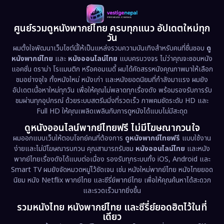
ศูนย์รวมดูหนังพากย์ไทย ครบทุกแนว อัปเดตใหม่ทุก
วัน
ผมตั้งใจพัฒนาเว็บไซต์นี้ให้เป็นแหล่งรวมความบันเทิงสำหรับคนที่ชื่นชอบ
ดู
หนังพากย์ไทย
และ
หนังออนไลน์ไทย
แบบครบวงจร ไม่ว่าคุณจะชอบหนัง
แอคชั่น ดราม่า โรแมนติก หรือคอมเมดี้ ผมได้คัดสรรหนังคุณภาพมาให้เลือก
ชมอย่างจุใจ ทั้งหนังใหม่ หนังเก่า และหนังยอดนิยมที่กำลังมาแรง ผมยัง
อัปเดตเนื้อหาใหม่ทุกวัน เพื่อให้คุณไม่พลาดทุกเรื่องดัง พร้อมรองรับการรับ
ชมผ่านทุกอุปกรณ์ ด้วยระบบสตรีมมิ่งที่รวดเร็ว ภาพคมชัดระดับ HD และ
Full HD ให้คุณเพลิดเพลินกับการดูหนังได้แบบไม่มีสะดุด
ดูหนังออนไลน์พากย์ไทยฟรี ไม่มีโฆษณากวนใจ
ผมออกแบบเว็บให้ตอบโจทย์คนที่ต้องการ
ดูหนังพากย์ไทยฟรี
แบบใช้งาน
ง่ายและไม่มีโฆษณารบกวน คุณสามารถรับชม
หนังออนไลน์ไทย
และหนัง
พากย์ไทยเรื่องดังได้แบบต่อเนื่อง รองรับทุกระบบทั้ง iOS, Android และ
Smart TV ผมยังจัดหมวดหมู่ไว้ชัดเจน เช่น หนังใหม่พากย์ไทย หนังไทยยอด
นิยม หนัง Netflix พากย์ไทย และซีรี่ย์พากย์ไทย เพื่อให้คุณค้นหาได้สะดวก
และรวดเร็วมากยิ่งขึ้น
รวมหนังไทย หนังพากย์ไทย และซีรี่ย์ยอดฮิตไว้ในที่
เดียว