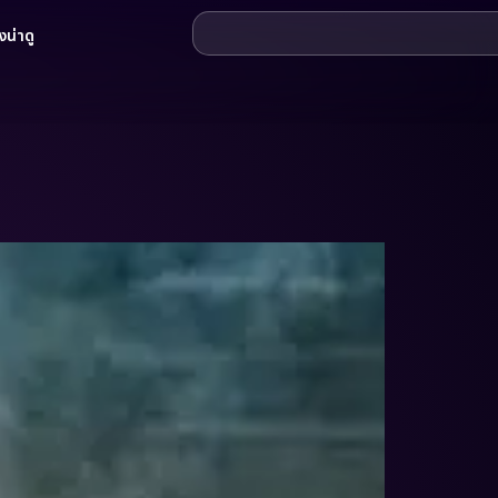
น่าดู