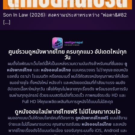
Son In Law (2026): สงครามประสาทระหว่าง “พ่อตา&#82
[…]
ศูนย์รวมดูหนังพากย์ไทย ครบทุกแนว อัปเดตใหม่ทุก
วัน
ผมตั้งใจพัฒนาเว็บไซต์นี้ให้เป็นแหล่งรวมความบันเทิงสำหรับคนที่ชื่นชอบ
ดู
หนังพากย์ไทย
และ
หนังออนไลน์ไทย
แบบครบวงจร ไม่ว่าคุณจะชอบหนัง
แอคชั่น ดราม่า โรแมนติก หรือคอมเมดี้ ผมได้คัดสรรหนังคุณภาพมาให้เลือก
ชมอย่างจุใจ ทั้งหนังใหม่ หนังเก่า และหนังยอดนิยมที่กำลังมาแรง ผมยัง
อัปเดตเนื้อหาใหม่ทุกวัน เพื่อให้คุณไม่พลาดทุกเรื่องดัง พร้อมรองรับการรับ
ชมผ่านทุกอุปกรณ์ ด้วยระบบสตรีมมิ่งที่รวดเร็ว ภาพคมชัดระดับ HD และ
Full HD ให้คุณเพลิดเพลินกับการดูหนังได้แบบไม่มีสะดุด
ดูหนังออนไลน์พากย์ไทยฟรี ไม่มีโฆษณากวนใจ
ผมออกแบบเว็บให้ตอบโจทย์คนที่ต้องการ
ดูหนังพากย์ไทยฟรี
แบบใช้งาน
ง่ายและไม่มีโฆษณารบกวน คุณสามารถรับชม
หนังออนไลน์ไทย
และหนัง
พากย์ไทยเรื่องดังได้แบบต่อเนื่อง รองรับทุกระบบทั้ง iOS, Android และ