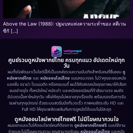
Above the Law (1988): ปฐมบทแห่งความระห่ำของ สตีเวน
ซีกั […]
ศูนย์รวมดูหนังพากย์ไทย ครบทุกแนว อัปเดตใหม่ทุก
วัน
ผมตั้งใจพัฒนาเว็บไซต์นี้ให้เป็นแหล่งรวมความบันเทิงสำหรับคนที่ชื่นชอบ
ดู
หนังพากย์ไทย
และ
หนังออนไลน์ไทย
แบบครบวงจร ไม่ว่าคุณจะชอบหนัง
แอคชั่น ดราม่า โรแมนติก หรือคอมเมดี้ ผมได้คัดสรรหนังคุณภาพมาให้เลือก
ชมอย่างจุใจ ทั้งหนังใหม่ หนังเก่า และหนังยอดนิยมที่กำลังมาแรง ผมยัง
อัปเดตเนื้อหาใหม่ทุกวัน เพื่อให้คุณไม่พลาดทุกเรื่องดัง พร้อมรองรับการรับ
ชมผ่านทุกอุปกรณ์ ด้วยระบบสตรีมมิ่งที่รวดเร็ว ภาพคมชัดระดับ HD และ
Full HD ให้คุณเพลิดเพลินกับการดูหนังได้แบบไม่มีสะดุด
ดูหนังออนไลน์พากย์ไทยฟรี ไม่มีโฆษณากวนใจ
ผมออกแบบเว็บให้ตอบโจทย์คนที่ต้องการ
ดูหนังพากย์ไทยฟรี
แบบใช้งาน
ง่ายและไม่มีโฆษณารบกวน คุณสามารถรับชม
หนังออนไลน์ไทย
และหนัง