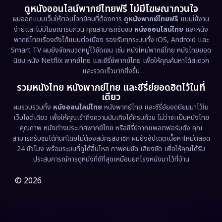
ดูหนังออนไลน์พากย์ไทยฟรี ไม่มีโฆษณากวนใจ
ผมออกแบบเว็บให้ตอบโจทย์คนที่ต้องการ
ดูหนังพากย์ไทยฟรี
แบบใช้งาน
ง่ายและไม่มีโฆษณารบกวน คุณสามารถรับชม
หนังออนไลน์ไทย
และหนัง
พากย์ไทยเรื่องดังได้แบบต่อเนื่อง รองรับทุกระบบทั้ง iOS, Android และ
Smart TV ผมยังจัดหมวดหมู่ไว้ชัดเจน เช่น หนังใหม่พากย์ไทย หนังไทยยอด
นิยม หนัง Netflix พากย์ไทย และซีรี่ย์พากย์ไทย เพื่อให้คุณค้นหาได้สะดวก
และรวดเร็วมากยิ่งขึ้น
รวมหนังไทย หนังพากย์ไทย และซีรี่ย์ยอดฮิตไว้ในที่
เดียว
ผมรวบรวมทั้ง
หนังออนไลน์ไทย
หนังพากย์ไทย และซีรี่ย์ยอดนิยมมาไว้ใน
เว็บไซต์เดียว เพื่อให้คุณเข้าถึงความบันเทิงได้ครบถ้วน ไม่ว่าจะเป็นหนังไทย
คุณภาพ หนังต่างประเทศพากย์ไทย หรือซีรี่ย์จากแพลตฟอร์มดัง คุณ
สามารถรับชมได้ทันทีโดยไม่ต้องสมัครสมาชิก ผมยังอัปเดตเนื้อหาใหม่ตลอด
24 ชั่วโมง พร้อมระบบที่ดูได้ลื่นไหล ภาพคมชัด เสียงชัด เพื่อให้คุณได้รับ
ประสบการณ์การดูหนังที่ดีที่สุดเหมือนยกโรงหนังมาไว้ที่บ้าน
© 2026