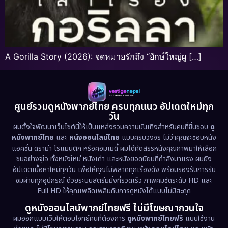
A Gorilla Story (2026): จดหมายรักถึง “ยักษ์ใหญ่ผู […]
ศูนย์รวมดูหนังพากย์ไทย ครบทุกแนว อัปเดตใหม่ทุก
วัน
ผมตั้งใจพัฒนาเว็บไซต์นี้ให้เป็นแหล่งรวมความบันเทิงสำหรับคนที่ชื่นชอบ
ดู
หนังพากย์ไทย
และ
หนังออนไลน์ไทย
แบบครบวงจร ไม่ว่าคุณจะชอบหนัง
แอคชั่น ดราม่า โรแมนติก หรือคอมเมดี้ ผมได้คัดสรรหนังคุณภาพมาให้เลือก
ชมอย่างจุใจ ทั้งหนังใหม่ หนังเก่า และหนังยอดนิยมที่กำลังมาแรง ผมยัง
อัปเดตเนื้อหาใหม่ทุกวัน เพื่อให้คุณไม่พลาดทุกเรื่องดัง พร้อมรองรับการรับ
ชมผ่านทุกอุปกรณ์ ด้วยระบบสตรีมมิ่งที่รวดเร็ว ภาพคมชัดระดับ HD และ
Full HD ให้คุณเพลิดเพลินกับการดูหนังได้แบบไม่มีสะดุด
ดูหนังออนไลน์พากย์ไทยฟรี ไม่มีโฆษณากวนใจ
ผมออกแบบเว็บให้ตอบโจทย์คนที่ต้องการ
ดูหนังพากย์ไทยฟรี
แบบใช้งาน