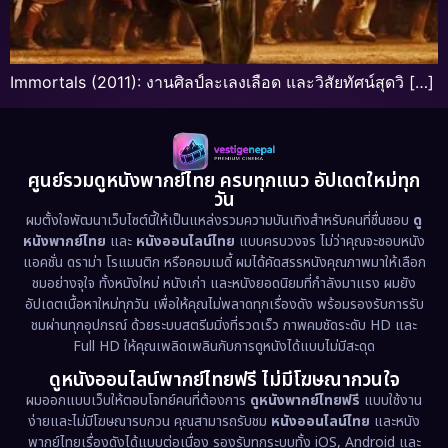
Immortals (2011): งานศิลป์ละเลงเลือด และวิสัยทัศน์สุดวิ […]
ศูนย์รวมดูหนังพากย์ไทย ครบทุกแนว อัปเดตใหม่ทุก
วัน
ผมตั้งใจพัฒนาเว็บไซต์นี้ให้เป็นแหล่งรวมความบันเทิงสำหรับคนที่ชื่นชอบ
ดู
หนังพากย์ไทย
และ
หนังออนไลน์ไทย
แบบครบวงจร ไม่ว่าคุณจะชอบหนัง
แอคชั่น ดราม่า โรแมนติก หรือคอมเมดี้ ผมได้คัดสรรหนังคุณภาพมาให้เลือก
ชมอย่างจุใจ ทั้งหนังใหม่ หนังเก่า และหนังยอดนิยมที่กำลังมาแรง ผมยัง
อัปเดตเนื้อหาใหม่ทุกวัน เพื่อให้คุณไม่พลาดทุกเรื่องดัง พร้อมรองรับการรับ
ชมผ่านทุกอุปกรณ์ ด้วยระบบสตรีมมิ่งที่รวดเร็ว ภาพคมชัดระดับ HD และ
Full HD ให้คุณเพลิดเพลินกับการดูหนังได้แบบไม่มีสะดุด
ดูหนังออนไลน์พากย์ไทยฟรี ไม่มีโฆษณากวนใจ
ผมออกแบบเว็บให้ตอบโจทย์คนที่ต้องการ
ดูหนังพากย์ไทยฟรี
แบบใช้งาน
ง่ายและไม่มีโฆษณารบกวน คุณสามารถรับชม
หนังออนไลน์ไทย
และหนัง
พากย์ไทยเรื่องดังได้แบบต่อเนื่อง รองรับทุกระบบทั้ง iOS, Android และ