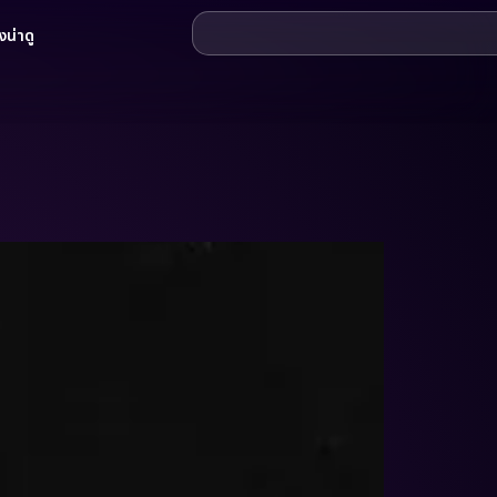
น่าดู