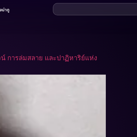
น่าดู
์ การล่มสลาย และปาฏิหาริย์แห่ง