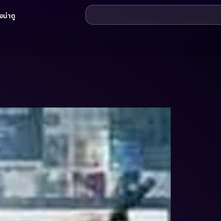
น่าดู