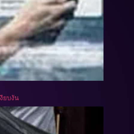
งียบงัน