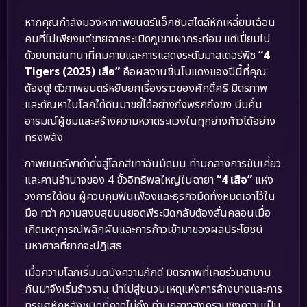
หากคุณกำลังมองหาภาพยนตร์แอ็กชันสไตล์หักเหลี่ยมเฉือน
คมที่ไม่เพียงแต่ขายฉากระเบิดภูเขาเผากระท่อม แต่เปี่ยมไป
ด้วยบทสนทนาที่คมคายและการแสดงระดับมาสเตอร์พีซ
“4
Tigers (2025) เสือ”
คือผลงานชิ้นโบแดงของปีนี้ที่คุณ
ต้องดู! ตัวภาพยนตร์หยิบยกเรื่องราวของศักดิ์ศรี มิตรภาพ
และตัณหาในโลกใต้ดินมาขยี้ได้อย่างถึงพริกถึงขิง บีบคั้น
อารมณ์ผู้ชมและสร้างความหวาดระแวงในทุกย่างก้าวได้อย่าง
ทรงพลัง
ภาพยนตร์พาดำดิ่งสู่โลกสีเทาอันมืดมน ท่ามกลางการขับเคี่ยว
และคานอำนาจของ 4 ขั้วอิทธิพลใหญ่ในฉายา
“4 เสือ”
แห่ง
วงการใต้ดิน ผู้ควบคุมฟันเฟืองและธุรกิจมืดทั้งหมดเอาไว้ใน
มือ ทว่า ความสงบสุขบนยอดพีระมิดกลับต้องสั่นคลอนเมื่อ
เกิดเหตุการณ์พลิกผันและการก้าวเข้ามาของผลประโยชน์
มหาศาลที่ยากจะปฏิเสธ
เมื่อความโลภเริ่มบดบังความภักดี มิตรภาพที่เคยร่วมสาบาน
กันมาจึงเริ่มร้าวราน นำไปสู่ชนวนเหตุแห่งการล้างบางและการ
ทรยศหักหลังชนิดที่คาดไม่ถึง ท่ามกลางสงครามชิงความเป็น