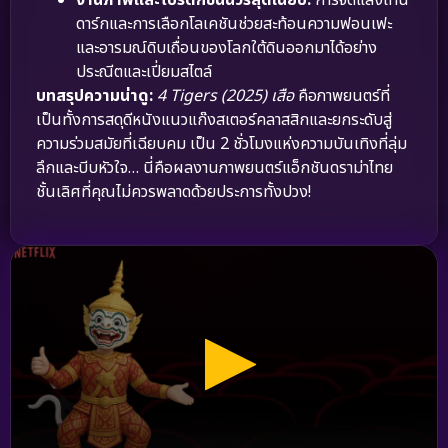
งานภาพและโปรดักชันนัวร์สุดเนี้ยบ:
การจัดแสงโทน
ดาร์กและการเลือกโลเคชันช่วยสะท้อนความฟอนเฟะ
และอารมณ์ดิบเถื่อนของโลกใต้ดินออกมาได้อย่าง
ประณีตและเปี่ยมสไตล์
บทสรุปความน่าดู:
4 Tigers (2025) เสือ
คือภาพยนตร์ที่
เป็นทั้งการสดุดีหนังแนวแก๊งสเตอร์คลาสสิกและยกระดับสู่
ความร่วมสมัยที่เฉียบคม เป็น 2 ชั่วโมงแห่งความบันเทิงที่ลุ่ม
ลึกและบีบหัวใจ… นี่คือผลงานภาพยนตร์แอ็กชันดราม่าไทย
ชั้นเลิศที่คุณไม่ควรพลาดด้วยประการทั้งปวง!