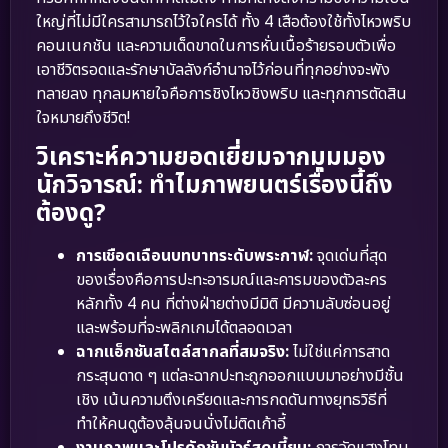
ใหญ่ที่ไม่มีใครสามารถไว้ใจใครได้ ทั้ง 4 เสือต้องใช้ทั้งไหวพริบ
คอนเนกชัน และความเด็ดขาดในการหั่นเนื้อร้ายรอบตัวเพื่อ
เอาชีวิตรอดและรักษาบัลลังก์อำนาจไว้ก่อนที่ทุกอย่างจะพัง
ทลายลง ทุกลมหายใจคือการชิงไหวชิงพริบ และทุกการตัดสิน
ใจหมายถึงชีวิต!
วิเคราะห์ความยอดเยี่ยมจากมุมมอง
นักวิจารณ์: ทำไมภาพยนตร์เรื่องนี้ถึง
ต้องดู?
การเชือดเฉือนบทบาทระดับพระกาฬ:
จุดเด่นที่สุด
ของเรื่องคือการปะทะอารมณ์และคารมของตัวละคร
หลักทั้ง 4 คน ที่ต่างฝ่ายต่างมีมิติ มีความลับซ่อนอยู่
และพร้อมที่จะพลิกเกมได้ตลอดเวลา
ฉากแอ็กชันสไตล์สากลที่สมจริง:
ไม่ใช่แค่การสาด
กระสุนดาด ๆ แต่ละฉากปะทะถูกออกแบบมาอย่างมีชั้น
เชิง เน้นความตึงเครียดและการกดดันทางยุทธวิธีที่
ทำให้คนดูต้องลุ้นจนนั่งไม่ติดเก้าอี้