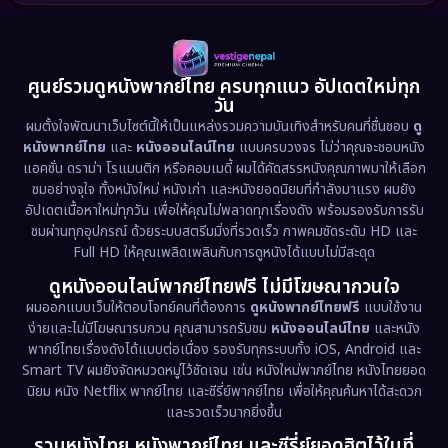
1989
1988
1986
Detective สืบสวน
(77)
1985
1983
1982
1981
1978
1974
Disaster
(13)
ศูนย์รวมดูหนังพากย์ไทย ครบทุกแนว อัปเดตใหม่ทุก
วัน
1971
1962
Disney+
(5)
ผมตั้งใจพัฒนาเว็บไซต์นี้ให้เป็นแหล่งรวมความบันเทิงสำหรับคนที่ชื่นชอบ
ดู
หนังพากย์ไทย
และ
หนังออนไลน์ไทย
แบบครบวงจร ไม่ว่าคุณจะชอบหนัง
Documentary สารคดี
(94)
แอคชั่น ดราม่า โรแมนติก หรือคอมเมดี้ ผมได้คัดสรรหนังคุณภาพมาให้เลือก
ชมอย่างจุใจ ทั้งหนังใหม่ หนังเก่า และหนังยอดนิยมที่กำลังมาแรง ผมยัง
อัปเดตเนื้อหาใหม่ทุกวัน เพื่อให้คุณไม่พลาดทุกเรื่องดัง พร้อมรองรับการรับ
Drama ดราม่า
(1,513)
ชมผ่านทุกอุปกรณ์ ด้วยระบบสตรีมมิ่งที่รวดเร็ว ภาพคมชัดระดับ HD และ
Full HD ให้คุณเพลิดเพลินกับการดูหนังได้แบบไม่มีสะดุด
Dystopian
(17)
ดูหนังออนไลน์พากย์ไทยฟรี ไม่มีโฆษณากวนใจ
Emotional
(61)
ผมออกแบบเว็บให้ตอบโจทย์คนที่ต้องการ
ดูหนังพากย์ไทยฟรี
แบบใช้งาน
ง่ายและไม่มีโฆษณารบกวน คุณสามารถรับชม
หนังออนไลน์ไทย
และหนัง
พากย์ไทยเรื่องดังได้แบบต่อเนื่อง รองรับทุกระบบทั้ง iOS, Android และ
Epic มหากาพย์
(227)
Smart TV ผมยังจัดหมวดหมู่ไว้ชัดเจน เช่น หนังใหม่พากย์ไทย หนังไทยยอด
นิยม หนัง Netflix พากย์ไทย และซีรี่ย์พากย์ไทย เพื่อให้คุณค้นหาได้สะดวก
Erotic
(36)
และรวดเร็วมากยิ่งขึ้น
รวมหนังไทย หนังพากย์ไทย และซีรี่ย์ยอดฮิตไว้ในที่
Family ครอบครัว
(375)