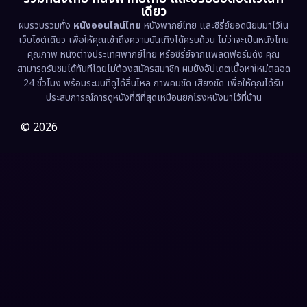
เดียว
ผมรวบรวมทั้ง
หนังออนไลน์ไทย
หนังพากย์ไทย และซีรี่ย์ยอดนิยมมาไว้ใน
Fantasy จินตนาการ
(338)
เว็บไซต์เดียว เพื่อให้คุณเข้าถึงความบันเทิงได้ครบถ้วน ไม่ว่าจะเป็นหนังไทย
คุณภาพ หนังต่างประเทศพากย์ไทย หรือซีรี่ย์จากแพลตฟอร์มดัง คุณ
Fiction
(9)
สามารถรับชมได้ทันทีโดยไม่ต้องสมัครสมาชิก ผมยังอัปเดตเนื้อหาใหม่ตลอด
24 ชั่วโมง พร้อมระบบที่ดูได้ลื่นไหล ภาพคมชัด เสียงชัด เพื่อให้คุณได้รับ
Film
(57)
ประสบการณ์การดูหนังที่ดีที่สุดเหมือนยกโรงหนังมาไว้ที่บ้าน
Gothic
(3)
© 2026
Grief
(7)
HBO GO
(6)
HBO Max
(3)
Healing
(15)
Heist
(27)