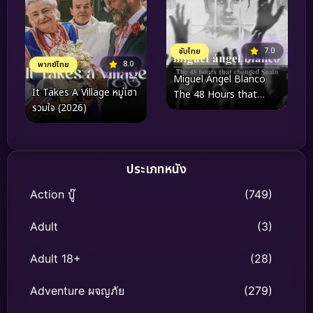
7.0
ซับไทย
8.0
พากย์ไทย
Miguel Ángel Blanco
It Takes A Village หมู่เฮา
The 48 Hours that
รวมใจ (2026)
Changed Spain (2026)
คดีลักพาตัวมิเกล อังเฮล บ
ลังโก 48 ชั่วโมงที่เปลี่ยน
สเปน
ประเภทหนัง
Action บู๊
(749)
Adult
(3)
Adult 18+
(28)
Adventure ผจญภัย
(279)