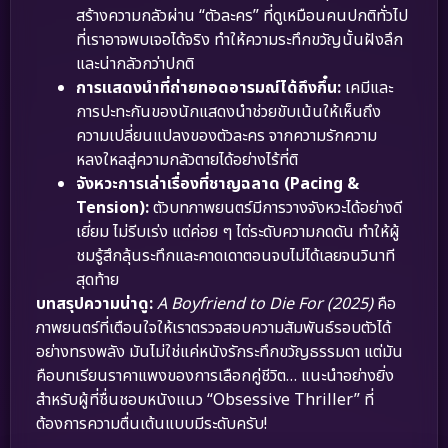
สร้างความกลัวผ่าน “ตัวละคร” ที่ดูเหมือนคนปกติทั่วไป
ที่เราอาจพบเจอได้จริง ทำให้ความระทึกขวัญนั้นฝังลึก
และน่ากลัวกว่าปกติ
การแสดงนำที่ถ่ายทอดอารมณ์ได้ถึงกึ๋น:
เคมีและ
การปะทะกันของนักแสดงนำช่วยขับเน้นให้เห็นถึง
ความเปลี่ยนแปลงของตัวละคร จากความรักความ
หลงใหลสู่ความกลัวตายได้อย่างไร้ที่ติ
จังหวะการเล่าเรื่องที่ชาญฉลาด (Pacing &
Tension):
ตัวบทภาพยนตร์มีการวางจังหวะได้อย่างดี
เยี่ยม ไม่รีบเร่ง แต่ค่อย ๆ ไต่ระดับความกดดัน ทำให้ผู้
ชมรู้สึกลุ้นระทึกและคาดเดาตอนจบไม่ได้เลยจนวินาที
สุดท้าย
บทสรุปความน่าดู:
A Boyfriend to Die For (2025)
คือ
ภาพยนตร์ที่เตือนใจให้เราตรวจสอบความสัมพันธ์รอบตัวได้
อย่างทรงพลัง มันไม่ใช่แค่หนังรักระทึกขวัญธรรมดา แต่มัน
คือบทเรียนราคาแพงของการเลือกคู่ชีวิต… แนะนำอย่างยิ่ง
สำหรับผู้ที่ชื่นชอบหนังแนว “Obsessive Thriller” ที่
ต้องการความตื่นเต้นแบบมีระดับครับ!