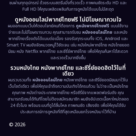
ชมผ่านทุกอุปกรณ์ ด้วยระบบสตรีมมิ่งที่รวดเร็ว ภาพคมชัดระดับ HD และ
Full HD ให้คุณเพลิดเพลินกับการดูหนังได้แบบไม่มีสะดุด
Dystopian
(17)
ดูหนังออนไลน์พากย์ไทยฟรี ไม่มีโฆษณากวนใจ
Emotional
(61)
ผมออกแบบเว็บให้ตอบโจทย์คนที่ต้องการ
ดูหนังพากย์ไทยฟรี
แบบใช้งาน
ง่ายและไม่มีโฆษณารบกวน คุณสามารถรับชม
หนังออนไลน์ไทย
และหนัง
พากย์ไทยเรื่องดังได้แบบต่อเนื่อง รองรับทุกระบบทั้ง iOS, Android และ
Epic มหากาพย์
(218)
Smart TV ผมยังจัดหมวดหมู่ไว้ชัดเจน เช่น หนังใหม่พากย์ไทย หนังไทยยอด
นิยม หนัง Netflix พากย์ไทย และซีรี่ย์พากย์ไทย เพื่อให้คุณค้นหาได้สะดวก
Erotic
(36)
และรวดเร็วมากยิ่งขึ้น
รวมหนังไทย หนังพากย์ไทย และซีรี่ย์ยอดฮิตไว้ในที่
Family ครอบครัว
(363)
เดียว
ผมรวบรวมทั้ง
หนังออนไลน์ไทย
หนังพากย์ไทย และซีรี่ย์ยอดนิยมมาไว้ใน
Fantasy จินตนาการ
(326)
เว็บไซต์เดียว เพื่อให้คุณเข้าถึงความบันเทิงได้ครบถ้วน ไม่ว่าจะเป็นหนังไทย
คุณภาพ หนังต่างประเทศพากย์ไทย หรือซีรี่ย์จากแพลตฟอร์มดัง คุณ
Fiction
(9)
สามารถรับชมได้ทันทีโดยไม่ต้องสมัครสมาชิก ผมยังอัปเดตเนื้อหาใหม่ตลอด
24 ชั่วโมง พร้อมระบบที่ดูได้ลื่นไหล ภาพคมชัด เสียงชัด เพื่อให้คุณได้รับ
Film
(57)
ประสบการณ์การดูหนังที่ดีที่สุดเหมือนยกโรงหนังมาไว้ที่บ้าน
Gothic
(3)
© 2026