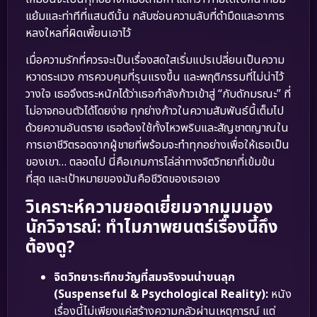
แย้มและท่าทีที่แสนดีนั้น กลับซ่อนความลับที่ดำมืดและอาการ
หลงใหลที่ผิดเพี้ยนเอาไว้
เมื่อความรักที่ควรจะเป็นเรื่องสดใสเริ่มแปรเปลี่ยนเป็นความ
หวาดระแวง การควบคุมที่รุนแรงขึ้น และพฤติกรรมที่ไม่น่าไว้
วางใจ เธอจึงตระหนักได้ว่าเธอกำลังก้าวเข้าสู่ “กับดักมรณะ” ที่
ไม่อาจถอนตัวได้โดยง่าย ทุกย่างก้าวในความสัมพันธ์นี้เต็มไป
ด้วยความอันตราย เธอต้องใช้ทั้งไหวพริบและสัญชาตญาณใน
การเอาชีวิตรอดจากผู้ชายที่พร้อมจะทำทุกอย่างเพื่อให้เธอเป็น
ของเขา… ตลอดไป นี่คือเกมการไล่ล่าทางจิตวิทยาที่เข้มข้น
ที่สุด และเป้าหมายของมันคือชีวิตของเธอเอง
วิเคราะห์ความยอดเยี่ยมจากมุมมอง
นักวิจารณ์: ทำไมภาพยนตร์เรื่องนี้ถึง
ต้องดู?
จิตวิทยาระทึกขวัญที่สมจริงจนน่าขนลุก
(Suspenseful & Psychological Reality):
หนัง
เรื่องนี้ไม่เพียงแค่สร้างความกลัวผ่านเหตุการณ์ แต่