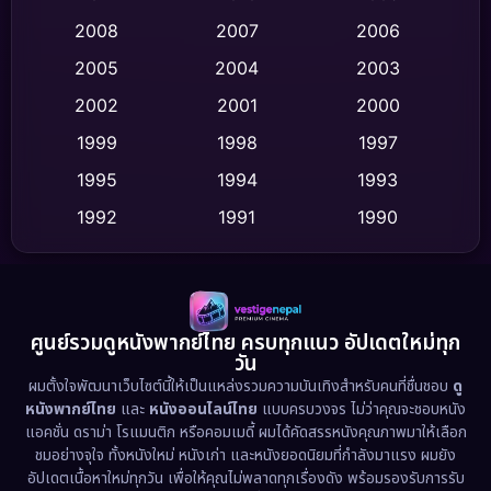
Crime อาชญากรรม
(513)
2008
2007
2006
2005
2004
2003
Cult Film
(4)
2002
2001
2000
Culture
(9)
1999
1998
1997
Dance เต้น
1995
1994
1993
(10)
1992
1991
1990
Detective สืบสวน
(59)
1989
1988
1986
Detective สืบสวน
(73)
1985
1983
1982
1981
1978
1974
Disaster
(13)
ศูนย์รวมดูหนังพากย์ไทย ครบทุกแนว อัปเดตใหม่ทุก
วัน
1971
1962
Disney+
(5)
ผมตั้งใจพัฒนาเว็บไซต์นี้ให้เป็นแหล่งรวมความบันเทิงสำหรับคนที่ชื่นชอบ
ดู
หนังพากย์ไทย
และ
หนังออนไลน์ไทย
แบบครบวงจร ไม่ว่าคุณจะชอบหนัง
Documentary สารคดี
(93)
แอคชั่น ดราม่า โรแมนติก หรือคอมเมดี้ ผมได้คัดสรรหนังคุณภาพมาให้เลือก
ชมอย่างจุใจ ทั้งหนังใหม่ หนังเก่า และหนังยอดนิยมที่กำลังมาแรง ผมยัง
อัปเดตเนื้อหาใหม่ทุกวัน เพื่อให้คุณไม่พลาดทุกเรื่องดัง พร้อมรองรับการรับ
Drama ดราม่า
(1,460)