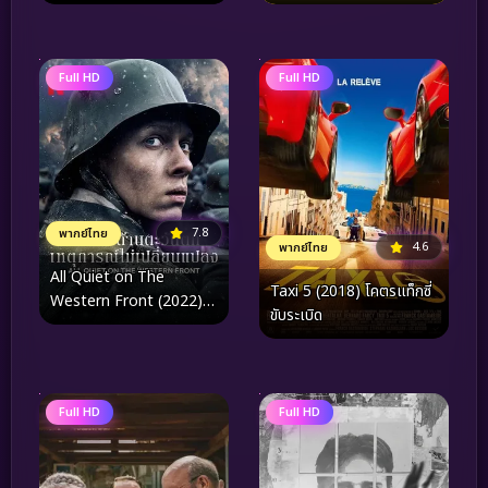
ดับจิต (2026)
Full HD
Full HD
7.8
พากย์ไทย
4.6
พากย์ไทย
All Quiet on The
Taxi 5 (2018) โคตรแท็กซี่
Western Front (2022)
ขับระเบิด
แนวรบด้านตะวันตก
เหตุการณ์ไม่เปลี่ยนแปลง
Full HD
Full HD