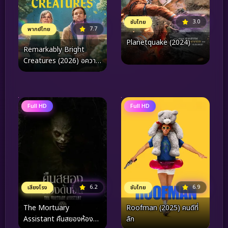
3.0
ซับไทย
7.7
พากย์ไทย
Planetquake (2024)
Remarkably Bright
Creatures (2026) อควา
เรียมสำหรับคน หมึก และ
สิ่งของ
Full HD
Full HD
6.9
6.2
ซับไทย
เสียงโรง
Roofman (2025) คนดีที่
The Mortuary
ลัก
Assistant คืนสยองห้อง