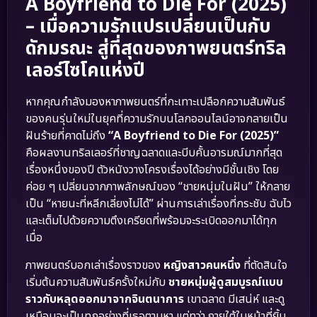
A Boyfriend to Die For (2025)
– เมื่อความรักแปรเปลี่ยนเป็นกับ
ดักมรณะ สู่ที่สุดของภาพยนตร์ทริล
เลอร์ไซโคแห่งปี
หากคุณกำลังมองหาภาพยนตร์ที่กะเทาะเปลือกความสัมพันธ์
ของคนรุ่นใหม่ในยุคที่ความรักบนโลกออนไลน์อาจกลายเป็น
ฝันร้ายที่คาดไม่ถึง
“A Boyfriend to Die For (2025)”
คือผลงานทริลเลอร์ที่ชาญฉลาดและบีบคั้นอารมณ์มากที่สุด
เรื่องหนึ่งของปี ตัวหนังวางโครงเรื่องได้อย่างมีชั้นเชิง โดย
ค่อย ๆ เปลี่ยนจากภาพลักษณ์ของ “ชายหนุ่มในฝัน” ให้กลาย
เป็น “หายนะที่หลีกเลี่ยงไม่ได้” ผ่านการเล่าเรื่องที่กระชับ ฉับไว
และเต็มไปด้วยความตึงเครียดที่พร้อมจะระเบิดออกมาได้ทุก
เมื่อ
ภาพยนตร์บอกเล่าเรื่องราวของ
หญิงสาวคนหนึ่ง
ที่ตัดสินใจ
เริ่มต้นความสัมพันธ์ครั้งใหม่กับ
ชายหนุ่มผู้ดูสมบูรณ์แบบ
ราวกับหลุดออกมาจากจินตนาการ
เขาฉลาด มีเสน่ห์ และดู
เหมือนจะเป็นทุกอย่างที่เธอตามหา แต่ทว่า ภายใต้ใบหน้าที่ยิ้ม